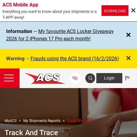
ACS Mobile App
DOWNLOAD
Everything you want to know about your shipments is a
T-APP away!
Information
—
My favourite ACS Locker Giveaway
2026 for 2 iPhones 17 Pro each month!
Warning
—
Frauds using the ACS brand (16/2/2026)
Login
MyACS
My Shipments Reports
Track And Trace
Track And Trace