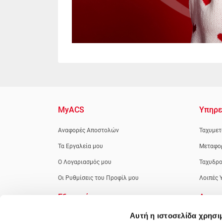
MyACS
Υπηρε
Αναφορές Αποστολών
Ταχυμετ
Τα Εργαλεία μου
Μεταφο
Ο Λογαριασμός μου
Ταχυδρο
Οι Ρυθμίσεις του Προφίλ μου
Λοιπές 
Εξυπηρέτηση
Apps
Αυτή η ιστοσελίδα χρησι
Νέοι Πελάτες