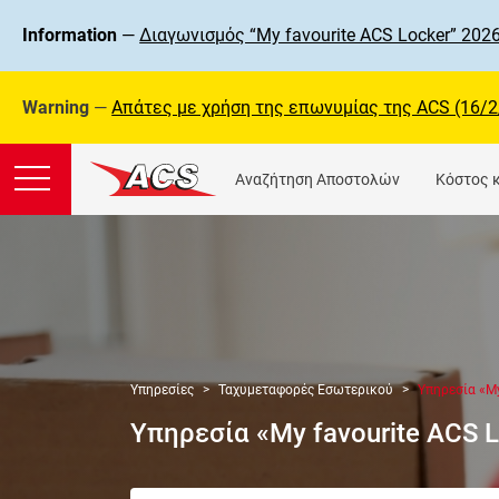
Information
—
Διαγωνισμός “My favourite ACS Locker” 2026
Warning
—
Απάτες με χρήση της επωνυμίας της ΑCS (16/2
Αναζήτηση Αποστολών
Κόστος 
Υπηρεσίες
Ταχυμεταφορές Εσωτερικού
Υπηρεσία «My
Υπηρεσία «My favourite ACS 