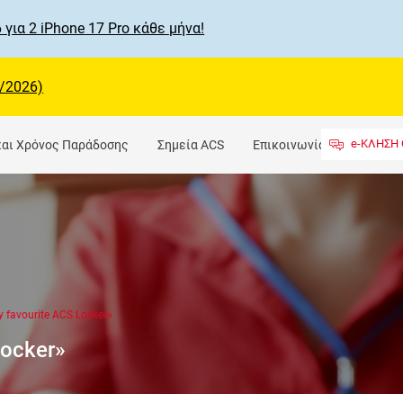
 για 2 iPhone 17 Pro κάθε μήνα!
/2026)
e-ΚΛΗΣΗ 
και Χρόνος Παράδοσης
Σημεία ACS
Επικοινωνία
 favourite ACS Locker»
Locker»