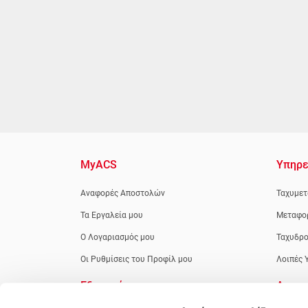
MyACS
Υπηρε
Αναφορές Αποστολών
Ταχυμετ
Τα Εργαλεία μου
Μεταφο
Ο Λογαριασμός μου
Ταχυδρο
Οι Ρυθμίσεις του Προφίλ μου
Λοιπές 
Εξυπηρέτηση
Apps