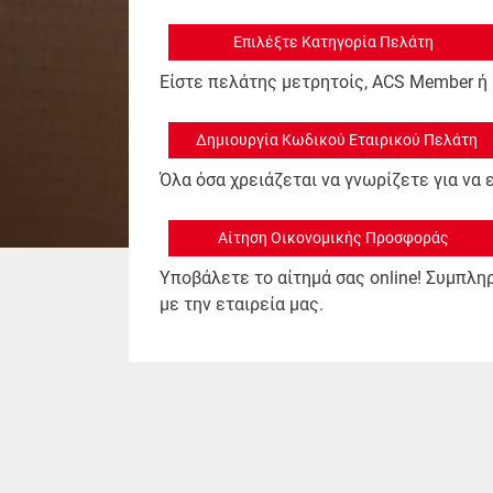
Επιλέξτε Κατηγορία Πελάτη
Είστε πελάτης μετρητοίς, ACS Member ή
Δημιουργία Κωδικού Εταιρικού Πελάτη
Όλα όσα χρειάζεται να γνωρίζετε για να
Αίτηση Οικονομικής Προσφοράς
Υποβάλετε το αίτημά σας online! Συμπλ
με την εταιρεία μας.