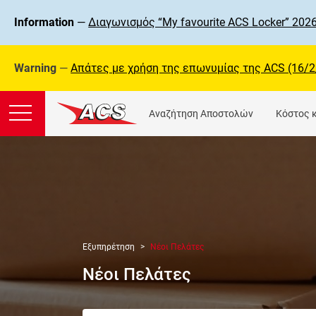
Information
—
Διαγωνισμός “My favourite ACS Locker” 2026
Warning
—
Απάτες με χρήση της επωνυμίας της ΑCS (16/2
Αναζήτηση Αποστολών
Κόστος 
Εξυπηρέτηση
Νέοι Πελάτες
Νέοι Πελάτες