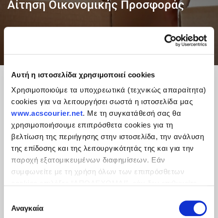
Αίτηση Οικονομικής Προσφοράς
Αυτή η ιστοσελίδα χρησιμοποιεί cookies
Χρησιμοποιούμε τα υποχρεωτικά (τεχνικώς απαραίτητα)
cookies για να λειτουργήσει σωστά η ιστοσελίδα μας
www.acscourier.net
. Με τη συγκατάθεσή σας θα
χρησιμοποιήσουμε επιπρόσθετα cookies για τη
βελτίωση της περιήγησης στην ιστοσελίδα, την ανάλυση
της επίδοσης και της λειτουργικότητάς της και για την
παροχή εξατομικευμένων διαφημίσεων. Εάν
συμφωνείτε με τη χρήση όλων των επιπρόσθετων
cookies επιλέξτε “ΑΠΟΔΕΧΟΜΑΙ”, εάν δεν επιθυμείτε
την εγκατάστασή των επιπρόσθετων cookies επιλέξτε
Επιλογή
«ΔΕΝ ΑΠΟΔΕΧΟΜΑΙ». Eνημερωθείτε για την
Πολιτική
Αναγκαία
συγκατάθεσης