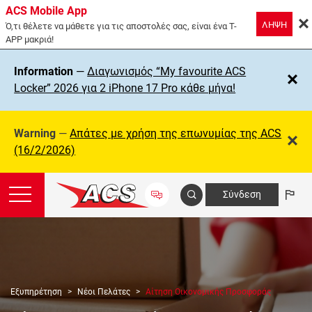
ACS Mobile App
ΛΗΨΗ
Ό,τι θέλετε να μάθετε για τις αποστολές σας, είναι ένα T-
APP μακριά!
Information
—
Διαγωνισμός “My favourite ACS
Locker” 2026 για 2 iPhone 17 Pro κάθε μήνα!
Warning
—
Απάτες με χρήση της επωνυμίας της ΑCS
(16/2/2026)
Σύνδεση
Εξυπηρέτηση
Νέοι Πελάτες
Αίτηση Οικονομικής Προσφοράς