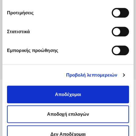
Cookies
και τους διαφορετικούς τύπους cookies, καθώς
και τροποποιήστε τις προτιμήσεις σας (εκτός από τα
Προτιμήσεις
τεχνικώς απαραίτητα) επιλέγοντας τις επιθυμητές
κατηγορίες και “Aποδοχή επιλογών".
Στατιστικά
Εμπορικής προώθησης
Προβολή λεπτομερειών
MyACS
Αποδέχομαι
Υπηρεσίες
Aποδοχή επιλογών
Πληροφορίες
Δεν Αποδέχομαι