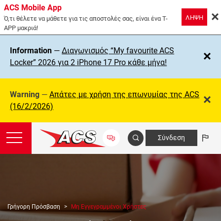
ACS Mobile App
ΛΗΨΗ
Ό,τι θέλετε να μάθετε για τις αποστολές σας, είναι ένα T-
APP μακριά!
Information
—
Διαγωνισμός “My favourite ACS
Locker” 2026 για 2 iPhone 17 Pro κάθε μήνα!
Warning
—
Απάτες με χρήση της επωνυμίας της ΑCS
(16/2/2026)
Σύνδεση
Γρήγορη Πρόσβαση
Μη Εγγεγραμμένοι Χρήστες