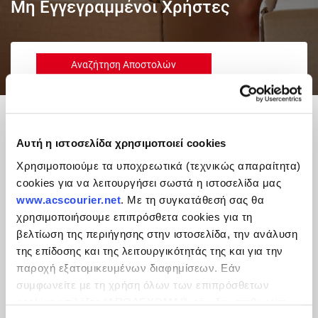
Μη Εγγεγραμμένοι Χρήστες
Αναζήτηση Αποστολών
Αναζητήστε τις αποστολές σας με τον αριθμό
αποστολής ή τον αριθμό σημειώματος «Απών»
που έχετε λάβει. Γρήγορη αναζήτηση για να
γνωρίζετε πάντα πού βρίσκεται η κάθε
Αυτή η ιστοσελίδα χρησιμοποιεί cookies
αποστολή σας!
Χρησιμοποιούμε τα υποχρεωτικά (τεχνικώς απαραίτητα)
cookies για να λειτουργήσει σωστά η ιστοσελίδα μας
Αναζήτηση Σημείων ACS
www.acscourier.net
. Με τη συγκατάθεσή σας θα
χρησιμοποιήσουμε επιπρόσθετα cookies για τη
Δείτε την αναβαθμισμένη εφαρμογή για τον
βελτίωση της περιήγησης στην ιστοσελίδα, την ανάλυση
εντοπισμό του κοντινότερου σε εσάς σημείου
της επίδοσης και της λειτουργικότητάς της και για την
εξυπηρέτησης ACS, με οδηγίες αλλά και
παροχή εξατομικευμένων διαφημίσεων. Εάν
χρήσιμες πληροφορίες για το σημείο που σας
συμφωνείτε με τη χρήση όλων των επιπρόσθετων
ενδιαφέρει!
cookies επιλέξτε “ΑΠΟΔΕΧΟΜΑΙ”, εάν δεν επιθυμείτε