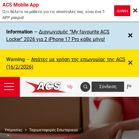
ACS Mobile App
ΛΗΨΗ
Ό,τι θέλετε να μάθετε για τις αποστολές σας, είναι ένα T-
APP μακριά!
Information
—
Διαγωνισμός “My favourite ACS
Locker” 2026 για 2 iPhone 17 Pro κάθε μήνα!
Warning
—
Απάτες με χρήση της επωνυμίας της ΑCS
(16/2/2026)
Σύνδεση
Υπηρεσίες
Ταχυμεταφορές Εσωτερικού
ACS Smarpoint Lockers για Επιχειρήσεις