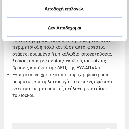
Tο έδαφος κάτω από την επιφάνεια
Aποδοχή επιλογών
τοποθέτησης δεν πρέπει να είναι σαθρό,
χωμάτινο ή ξύλινο (ιδανικά το υλικό να είναι
τσιμέντο ή μπετό).
Δεν Αποδέχομαι
Δεν πρέπει να υπάρχουν στο σημείο της
τοποθέτησης και κάτω από την βάση του locker,
περιμετρικά ή πολύ κοντά σε αυτό, φρεάτια,
σχάρες, κρυμμένα ή μη καλώδια, αποχετεύσεις,
λούκια, παροχές αερίου/ γκαζιού, επιτοίχιες
βρύσες, καπάκια της ΔΕΗ, της ΕΥΔΑΠ κλπ.
Ενδέχεται να χρειάζεται η παροχή ηλεκτρικού
ρεύματος για τη λειτουργία του locker, εφόσον η
εγκατάσταση το απαιτεί, ανάλογα με το είδος
του locker.