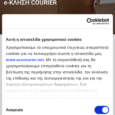
e-ΚΛΗΣΗ COURIER
Αυτή η ιστοσελίδα χρησιμοποιεί cookies
Χρησιμοποιούμε τα υποχρεωτικά (τεχνικώς απαραίτητα)
cookies για να λειτουργήσει σωστά η ιστοσελίδα μας
www.acscourier.net
. Με τη συγκατάθεσή σας θα
χρησιμοποιήσουμε επιπρόσθετα cookies για τη
βελτίωση της περιήγησης στην ιστοσελίδα, την ανάλυση
της επίδοσης και της λειτουργικότητάς της και για την
παροχή εξατομικευμένων διαφημίσεων. Εάν
συμφωνείτε με τη χρήση όλων των επιπρόσθετων
cookies επιλέξτε “ΑΠΟΔΕΧΟΜΑΙ”, εάν δεν επιθυμείτε
την εγκατάστασή των επιπρόσθετων cookies επιλέξτε
Επιλογή
«ΔΕΝ ΑΠΟΔΕΧΟΜΑΙ». Eνημερωθείτε για την
Πολιτική
Αναγκαία
συγκατάθεσης