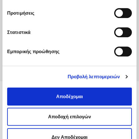
Cookies
και τους διαφορετικούς τύπους cookies, καθώς
και τροποποιήστε τις προτιμήσεις σας (εκτός από τα
Προτιμήσεις
τεχνικώς απαραίτητα) επιλέγοντας τις επιθυμητές
κατηγορίες και “Aποδοχή επιλογών".
Στατιστικά
Εμπορικής προώθησης
Προβολή λεπτομερειών
MyACS
Αποδέχομαι
Υπηρεσίες
Aποδοχή επιλογών
Πληροφορίες
Δεν Αποδέχομαι