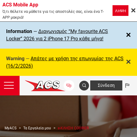
ACS Mobile App
ΛΗΨΗ
Ό,τι θέλετε να μάθετε για τις αποστολές σας, είναι ένα T-
APP μακριά!
Information
—
Διαγωνισμός “My favourite ACS
Locker” 2026 για 2 iPhone 17 Pro κάθε μήνα!
Warning
—
Απάτες με χρήση της επωνυμίας της ΑCS
(16/2/2026)
Σύνδεση
MyACS
Τα Εργαλεία μου
e-ΚΛΗΣΗ COURIER