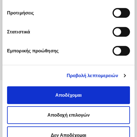
Cookies
και τους διαφορετικούς τύπους cookies, καθώς
και τροποποιήστε τις προτιμήσεις σας (εκτός από τα
Προτιμήσεις
τεχνικώς απαραίτητα) επιλέγοντας τις επιθυμητές
κατηγορίες και “Aποδοχή επιλογών".
Στατιστικά
Εμπορικής προώθησης
Προβολή λεπτομερειών
MyACS
Αποδέχομαι
Υπηρεσίες
Aποδοχή επιλογών
Πληροφορίες
Δεν Αποδέχομαι