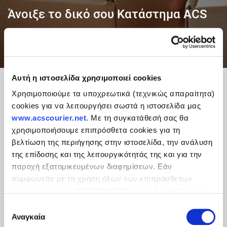
Άνοιξε το δικό σου Κατάστημα ACS
Αναζήτηση Συνεργατών
Αυτή η ιστοσελίδα χρησιμοποιεί cookies
Η ACS Ταχυδρομικές Υπηρεσίες Α.Ε.Ε., η
μεγαλύτερη εταιρεία Ταχυμεταφορών στην
Χρησιμοποιούμε τα υποχρεωτικά (τεχνικώς απαραίτητα)
Ελλάδα, επιθυμεί να ενισχύσει το Δίκτυο
cookies για να λειτουργήσει σωστά η ιστοσελίδα μας
Καταστημάτων της και αναζητά νέους
www.acscourier.net
. Με τη συγκατάθεσή σας θα
Συνεργάτες για την αποκλειστική πρακτόρευση
χρησιμοποιήσουμε επιπρόσθετα cookies για τη
σε επιλεγμένες γεωγραφικές περιοχές σε
βελτίωση της περιήγησης στην ιστοσελίδα, την ανάλυση
ολόκληρη την Ελλάδα.
της επίδοσης και της λειτουργικότητάς της και για την
παροχή εξατομικευμένων διαφημίσεων. Εάν
συμφωνείτε με τη χρήση όλων των επιπρόσθετων
cookies επιλέξτε “ΑΠΟΔΕΧΟΜΑΙ”, εάν δεν επιθυμείτε
Παρακάτω μπορείτε να συμπληρώστε την
αίτηση
την εγκατάστασή των επιπρόσθετων cookies επιλέξτε
Επιλογή
συνεργασίας:
«ΔΕΝ ΑΠΟΔΕΧΟΜΑΙ». Eνημερωθείτε για την
Πολιτική
Αναγκαία
συγκατάθεσης