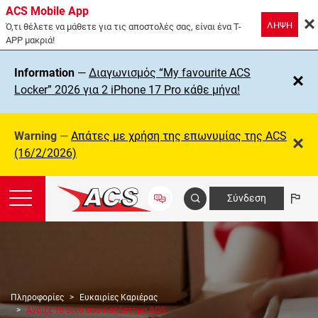
ACS Mobile App
ΛΗΨΗ
Ό,τι θέλετε να μάθετε για τις αποστολές σας, είναι ένα T-
APP μακριά!
Information
—
Διαγωνισμός “My favourite ACS
Locker” 2026 για 2 iPhone 17 Pro κάθε μήνα!
Warning
—
Απάτες με χρήση της επωνυμίας της ΑCS
(16/2/2026)
Σύνδεση
Πληροφορίες
Ευκαιρίες Καριέρας
Άνοιξε το δικό σου Κατάστημα ACS