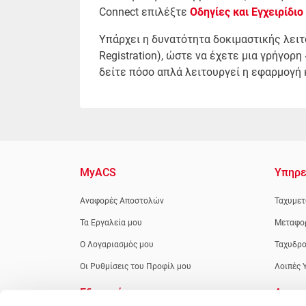
Connect επιλέξτε
Οδηγίες και Εγχειρίδιο
Υπάρχει η δυνατότητα δοκιμαστικής λειτ
Registration), ώστε να έχετε μια γρήγο
δείτε πόσο απλά λειτουργεί η εφαρμογή 
MyACS
Υπηρε
Αναφορές Αποστολών
Ταχυμετ
Τα Εργαλεία μου
Μεταφο
Ο Λογαριασμός μου
Ταχυδρο
Οι Ρυθμίσεις του Προφίλ μου
Λοιπές 
Εξυπηρέτηση
Apps