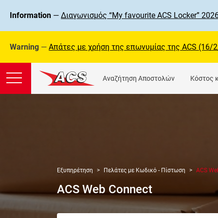
Information
—
Διαγωνισμός “My favourite ACS Locker” 2026
Warning
—
Απάτες με χρήση της επωνυμίας της ΑCS (16/2
Αναζήτηση Αποστολών
Κόστος 
Εξυπηρέτηση
Πελάτες με Κωδικό - Πίστωση
ACS We
ACS Web Connect