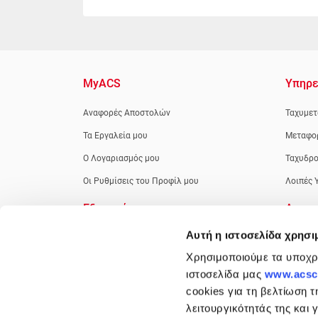
MyACS
Υπηρε
Αναφορές Αποστολών
Ταχυμετ
Τα Εργαλεία μου
Μεταφο
Ο Λογαριασμός μου
Ταχυδρο
Οι Ρυθμίσεις του Προφίλ μου
Λοιπές 
Εξυπηρέτηση
Apps
Αυτή η ιστοσελίδα χρησι
Νέοι Πελάτες
Χρησιμοποιούμε τα υποχρε
Πελάτες Μετρητοίς
ιστοσελίδα μας
www.acsco
Πελάτες με Κωδικό - Πίστωση
cookies για τη βελτίωση τ
Κέντρο Πληροφόρησης
λειτουργικότητάς της και