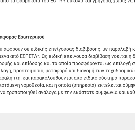
από τα φαρμακεία του ΕΟΠΥΥ εύκολα και γρήγορα, χωρίς να 
εταφοράς Εσωτερικού
 αφορούν σε ειδικής επείγουσας διαβίβασης, με παραλαβή κ
να από ΕΣΠΕΤΑ*. Ως ειδική επείγουσα διαβίβαση νοείται η δ
δρομής και επίδοσης και τα οποία προσφέρονται ως επιλογή 
λογή, προετοιμασία, μεταφορά και διανομή των ταχυδρομικώ
παραλήπτη, και παρακολουθούνται από ειδικό σύστημα παρα
στάμενη νομοθεσία, και η οποία (υπηρεσία) εκτελείται σύμφ
 να τροποποιηθεί ανάλογα με την εκάστοτε συμφωνία και καθ