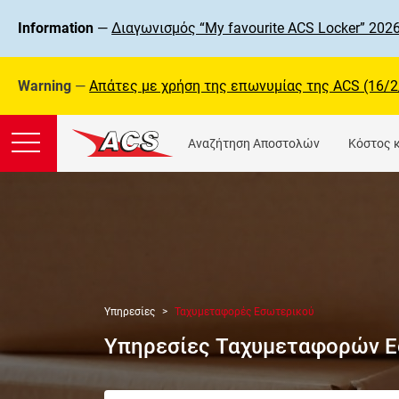
Information
—
Διαγωνισμός “My favourite ACS Locker” 2026
Warning
—
Απάτες με χρήση της επωνυμίας της ΑCS (16/2
Αναζήτηση Αποστολών
Κόστος 
Υπηρεσίες
Ταχυμεταφορές Εσωτερικού
Υπηρεσίες Ταχυμεταφορών 