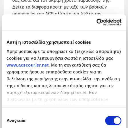
σας αλλά και τον ακριβή χρόνο παράδοσής της.
Δείτε τα διάφορα κόστη μεταξύ των βασικών
υπηρεσιών της ACS αλλά και επιλέξτε την
πρόσθετη υπηρεσία που ταιριάζει καλύτερα στις
ανάγκες σας.
Αυτή η ιστοσελίδα χρησιμοποιεί cookies
Αναζήτηση Σημείων ACS
Χρησιμοποιούμε τα υποχρεωτικά (τεχνικώς απαραίτητα)
Δείτε την αναβαθμισμένη εφαρμογή για τον
cookies για να λειτουργήσει σωστά η ιστοσελίδα μας
εντοπισμό του κοντινότερου σε εσάς σημείου
www.acscourier.net
. Με τη συγκατάθεσή σας θα
εξυπηρέτησης ACS, με οδηγίες αλλά και
χρησιμοποιήσουμε επιπρόσθετα cookies για τη
χρήσιμες πληροφορίες για το σημείο που σας
βελτίωση της περιήγησης στην ιστοσελίδα, την ανάλυση
ενδιαφέρει!
της επίδοσης και της λειτουργικότητάς της και για την
παροχή εξατομικευμένων διαφημίσεων. Εάν
Αναζήτηση Περιοχών
συμφωνείτε με τη χρήση όλων των επιπρόσθετων
Αναζητήστε την περιοχή που σας ενδιαφέρει και
cookies επιλέξτε “ΑΠΟΔΕΧΟΜΑΙ”, εάν δεν επιθυμείτε
ενημερωθείτε αν υπάγεται στις κατηγορίες
την εγκατάστασή των επιπρόσθετων cookies επιλέξτε
Επιλογή
δυσπρόσιτων προορισμών.
«ΔΕΝ ΑΠΟΔΕΧΟΜΑΙ». Eνημερωθείτε για την
Πολιτική
Αναγκαία
συγκατάθεσης
Cookies
και τους διαφορετικούς τύπους cookies, καθώς