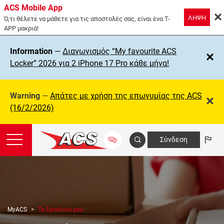
ACS Mobile App
ΛΗΨΗ
Ό,τι θέλετε να μάθετε για τις αποστολές σας, είναι ένα T-
APP μακριά!
Information
—
Διαγωνισμός “My favourite ACS
Locker” 2026 για 2 iPhone 17 Pro κάθε μήνα!
Warning
—
Απάτες με χρήση της επωνυμίας της ΑCS
(16/2/2026)
Σύνδεση
MyACS
Τα Εργαλεία μου