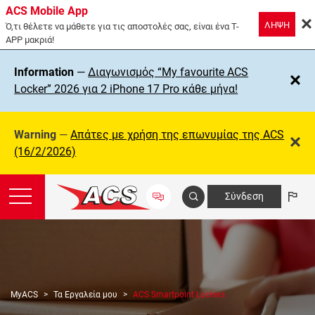
ACS Mobile App
ΛΗΨΗ
Ό,τι θέλετε να μάθετε για τις αποστολές σας, είναι ένα T-
APP μακριά!
Information
—
Διαγωνισμός “My favourite ACS
Locker” 2026 για 2 iPhone 17 Pro κάθε μήνα!
Warning
—
Απάτες με χρήση της επωνυμίας της ΑCS
(16/2/2026)
Σύνδεση
MyACS
Τα Εργαλεία μου
ACS Smartpoint Lockers