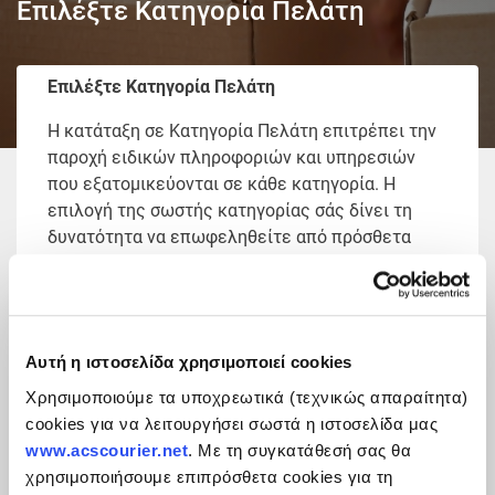
Επιλέξτε Κατηγορία Πελάτη
Επιλέξτε Κατηγορία Πελάτη
Η κατάταξη σε Κατηγορία Πελάτη επιτρέπει την
παροχή ειδικών πληροφοριών και υπηρεσιών
που εξατομικεύονται σε κάθε κατηγορία. Η
επιλογή της σωστής κατηγορίας σάς δίνει τη
δυνατότητα να επωφεληθείτε από πρόσθετα
πλεονεκτήματα.
H ACS προσφέρει τις υπηρεσίες της,
μοιράζοντας το πελατολόγιό της σε εταιρικούς
πελάτες συμβολαίου και σε ιδιώτες πελάτες. Οι
Αυτή η ιστοσελίδα χρησιμοποιεί cookies
παρεχόμενες υπηρεσίες, ανεξάρτητα της
Χρησιμοποιούμε τα υποχρεωτικά (τεχνικώς απαραίτητα)
κατηγορίας πελάτη, δρομολογούνται πάντα με
cookies για να λειτουργήσει σωστά η ιστοσελίδα μας
άξονα την ποιότητα, την ταχύτητα και την
www.acscourier.net
. Με τη συγκατάθεσή σας θα
αξιοπιστία.
χρησιμοποιήσουμε επιπρόσθετα cookies για τη