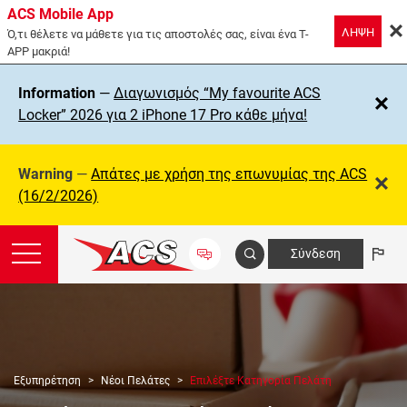
ACS Mobile App
ΛΗΨΗ
Ό,τι θέλετε να μάθετε για τις αποστολές σας, είναι ένα T-
APP μακριά!
Information
—
Διαγωνισμός “My favourite ACS
Locker” 2026 για 2 iPhone 17 Pro κάθε μήνα!
Warning
—
Απάτες με χρήση της επωνυμίας της ΑCS
(16/2/2026)
Σύνδεση
Εξυπηρέτηση
Νέοι Πελάτες
Επιλέξτε Κατηγορία Πελάτη