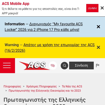
ACS Mobile App
ΛΗΨΗ
Ό,τι θέλετε να μάθετε για τις αποστολές σας, είναι ένα T-
APP μακριά!
Information
—
Διαγωνισμός “My favourite ACS
Locker” 2026 για 2 iPhone 17 Pro κάθε μήνα!
Warning
—
Απάτες με χρήση της επωνυμίας της ΑCS
(16/2/2026)
Σύνδεση
Πληροφορίες
Χρήσιμες Πληροφορίες
Τα Νέα της ACS
Πρωταγωνιστής της Ελληνικής Οικονομίας και το 2023
Πρωταγωνιστής της Ελληνικής