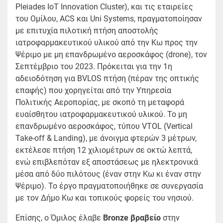
Pleiades IoT Innovation Cluster), και τις εταιρείες
του Ομίλου, ACS και Uni Systems, πραγματοποίησαν
με επιτυχία πιλοτική πτήση αποστολής
ιατροφαρμακευτικού υλικού από την Κω προς την
Ψέριμο με μη επανδρωμένο αεροσκάφος (drone), τον
Σεπτέμβριο του 2023. Πρόκειται για την 1η
αδειοδότηση για BVLOS πτήση (πέραν της οπτικής
επαφής) που χορηγείται από την Υπηρεσία
Πολιτικής Αεροπορίας, με σκοπό τη μεταφορά
ευαίσθητου ιατροφαρμακευτικού υλικού. Το μη
επανδρωμένο αεροσκάφος, τύπου VTOL (Vertical
Take-off & Landing), με άνοιγμα φτερών 3 μέτρων,
εκτέλεσε πτήση 12 χιλιομέτρων σε οκτώ λεπτά,
ενώ επιβλεπόταν εξ αποστάσεως με ηλεκτρονικά
μέσα από δύο πιλότους (έναν στην Κω κι έναν στην
Ψέριμο). Το έργο πραγματοποιήθηκε σε συνεργασία
με τον Δήμο Κω και τοπικούς φορείς του νησιού.
Επίσης, ο Όμιλος έλαβε
Bronze
βραβείο
στην