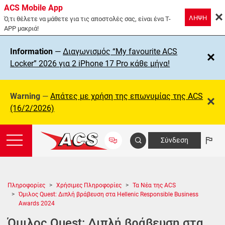
ACS Mobile App
ΛΗΨΗ
Ό,τι θέλετε να μάθετε για τις αποστολές σας, είναι ένα T-
APP μακριά!
Information
—
Διαγωνισμός “My favourite ACS
Locker” 2026 για 2 iPhone 17 Pro κάθε μήνα!
Warning
—
Απάτες με χρήση της επωνυμίας της ΑCS
(16/2/2026)
Σύνδεση
Πληροφορίες
Χρήσιμες Πληροφορίες
Τα Νέα της ACS
Όμιλος Quest: Διπλή βράβευση στα Hellenic Responsible Business
Awards 2024
Όμιλος Quest: Διπλή βράβευση στα