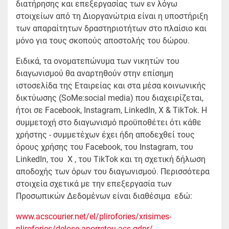
διατήρησης και επεξεργασίας των εν λόγω
στοιχείων από τη Διοργανώτρια είναι η υποστήριξη
των απαραίτητων δραστηριοτήτων στο πλαίσιο και
μόνο για τους σκοπούς αποστολής του δώρου.
Ειδικά, τα ονοματεπώνυμα των νικητών του
διαγωνισμού θα αναρτηθούν στην επίσημη
ιστοσελίδα της Εταιρείας και στα μέσα κοινωνικής
δικτύωσης (SoMe:social media) που διαχειρίζεται,
ήτοι σε Facebook, Instagram, LinkedIn, X & TikTok. Η
συμμετοχή στο διαγωνισμό προϋποθέτει ότι κάθε
χρήστης - συμμετέχων έχει ήδη αποδεχθεί τους
όρους χρήσης του Facebook, του Instagram, του
LinkedIn, του X , του TikTok και τη σχετική δήλωση
αποδοχής των όρων του διαγωνισμού. Περισσότερα
στοιχεία σχετικά με την επεξεργασία των
Προσωπικών Δεδομένων είναι διαθέσιμα εδώ:
www.acscourier.net/el/plirofories/xrisimes-
plirofories/delose-aporretou-acs-gdpr/
.