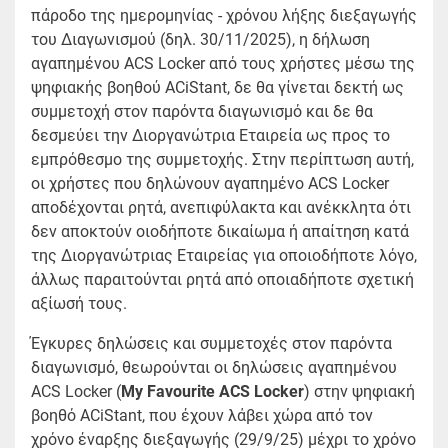
πάροδο της ημερομηνίας - χρόνου λήξης διεξαγωγής
του Διαγωνισμού (δηλ. 30/11/2025), η δήλωση
αγαπημένου ACS Locker από τους χρήστες μέσω της
ψηφιακής βοηθού ACiStant, δε θα γίνεται δεκτή ως
συμμετοχή στον παρόντα διαγωνισμό και δε θα
δεσμεύει την Διοργανώτρια Εταιρεία ως προς το
εμπρόθεσμο της συμμετοχής. Στην περίπτωση αυτή,
οι χρήστες που δηλώνουν αγαπημένο ACS Locker
αποδέχονται ρητά, ανεπιφύλακτα και ανέκκλητα ότι
δεν αποκτούν οιοδήποτε δικαίωμα ή απαίτηση κατά
της Διοργανώτριας Εταιρείας για οποιοδήποτε λόγο,
άλλως παραιτούνται ρητά από οποιαδήποτε σχετική
αξίωσή τους.
Έγκυρες δηλώσεις και συμμετοχές στον παρόντα
διαγωνισμό, θεωρούνται οι δηλώσεις αγαπημένου
ACS Locker (
My Favourite ACS Locker
) στην ψηφιακή
βοηθό ACiStant, που έχουν λάβει χώρα από τον
χρόνο έναρξης διεξαγωγής (29/9/25) μέχρι το χρόνο