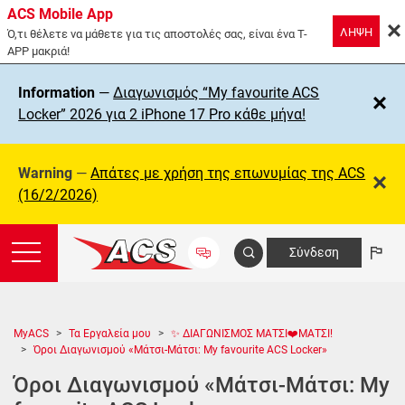
ACS Mobile App
ΛΗΨΗ
Ό,τι θέλετε να μάθετε για τις αποστολές σας, είναι ένα T-
APP μακριά!
Information
—
Διαγωνισμός “My favourite ACS
Locker” 2026 για 2 iPhone 17 Pro κάθε μήνα!
Warning
—
Απάτες με χρήση της επωνυμίας της ΑCS
(16/2/2026)
Σύνδεση
MyACS
Τα Εργαλεία μου
✨ ΔΙΑΓΩΝΙΣΜΟΣ ΜΑΤΣΙ❤️ΜΑΤΣΙ!
Όροι Διαγωνισμού «Μάτσι-Μάτσι: My favourite ACS Locker»
Όροι Διαγωνισμού «Μάτσι-Μάτσι: My