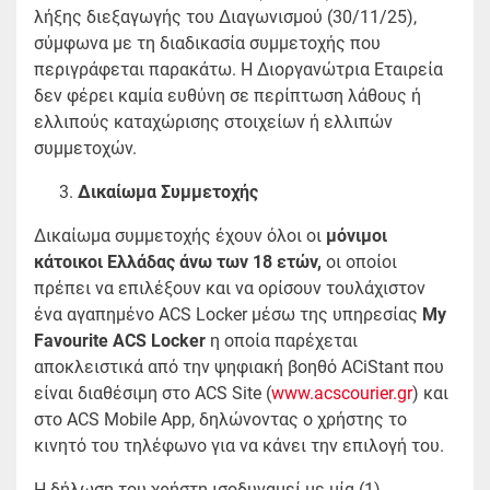
λήξης διεξαγωγής του Διαγωνισμού (30/11/25),
σύμφωνα με τη διαδικασία συμμετοχής που
περιγράφεται παρακάτω. Η Διοργανώτρια Εταιρεία
δεν φέρει καμία ευθύνη σε περίπτωση λάθους ή
ελλιπούς καταχώρισης στοιχείων ή ελλιπών
συμμετοχών.
Δικαίωμα Συμμετοχής
Δικαίωμα συμμετοχής έχουν όλοι οι
μόνιμοι
κάτοικοι Ελλάδας άνω των 18 ετών,
οι οποίοι
πρέπει να επιλέξουν και να ορίσουν τουλάχιστον
ένα αγαπημένο ACS Locker μέσω της υπηρεσίας
My
Favourite ACS Locker
η οποία παρέχεται
αποκλειστικά από την ψηφιακή βοηθό ACiStant που
είναι διαθέσιμη στο ACS Site (
www.acscourier.gr
) και
στο ACS Mobile App, δηλώνοντας ο χρήστης το
κινητό του τηλέφωνο για να κάνει την επιλογή του.
Η δήλωση του χρήστη ισοδυναμεί με μία (1)