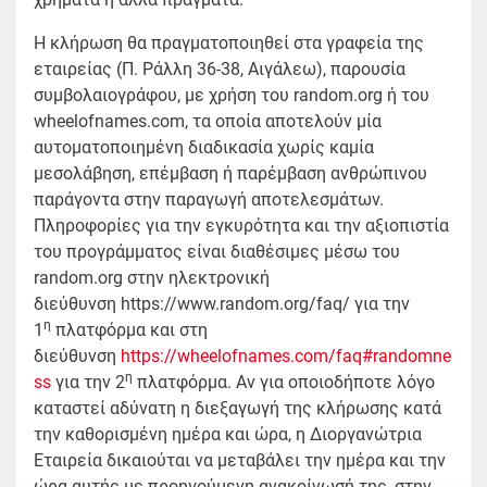
Η κλήρωση θα πραγματοποιηθεί στα γραφεία της
εταιρείας (Π. Ράλλη 36-38, Αιγάλεω), παρουσία
συμβολαιογράφου, με χρήση του random.org ή του
wheelofnames.com, τα οποία αποτελούν μία
αυτοματοποιημένη διαδικασία χωρίς καμία
μεσολάβηση, επέμβαση ή παρέμβαση ανθρώπινου
παράγοντα στην παραγωγή αποτελεσμάτων.
Πληροφορίες για την εγκυρότητα και την αξιοπιστία
του προγράμματος είναι διαθέσιμες μέσω του
random.org στην ηλεκτρονική
διεύθυνση https://www.random.org/faq/ για την
η
1
πλατφόρμα και στη
διεύθυνση
https://wheelofnames.com/faq#randomne
η
ss
για την 2
πλατφόρμα. Αν για οποιοδήποτε λόγο
καταστεί αδύνατη η διεξαγωγή της κλήρωσης κατά
την καθορισμένη ημέρα και ώρα, η Διοργανώτρια
Εταιρεία δικαιούται να μεταβάλει την ημέρα και την
ώρα αυτής με προηγούμενη ανακοίνωσή της, στην