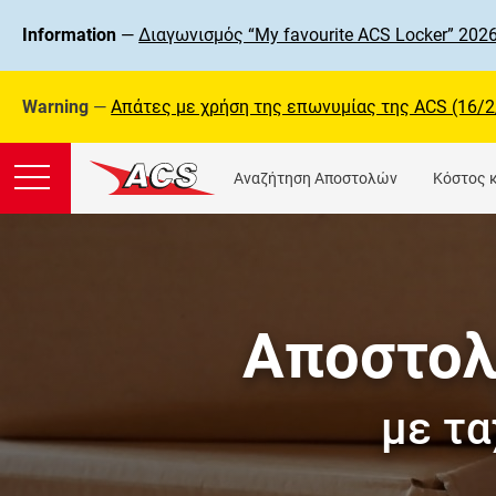
Information
—
Διαγωνισμός “My favourite ACS Locker” 2026
Warning
—
Απάτες με χρήση της επωνυμίας της ΑCS (16/2
Αναζήτηση Αποστολών
Κόστος 
Αποστολ
με τα