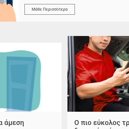
Μάθε Περισσότερα
Ο πιο εύκολος τ
α άμεση